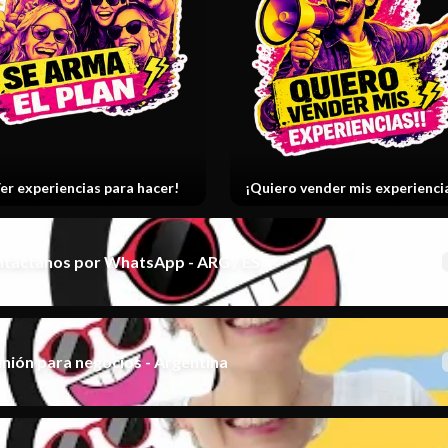
er experiencias para hacer!
¡Quiero vender mis experienci
táctanos por WhatsApp - ARG / ES
nión para negocios - Argentina