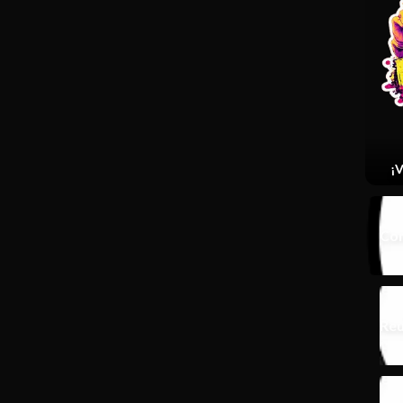
¡V
Con
Reu