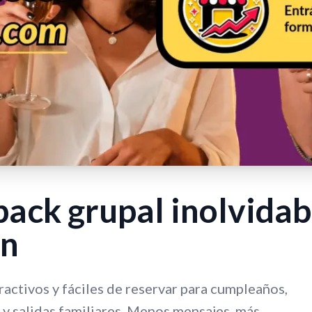
ack grupal inolvidab
ón
activos y fáciles de reservar para cumpleaños,
 y salidas familiares. Menos mensajes, más