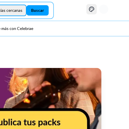
Buscar experiencias
ias cercanas
Buscar
 más con Celebrae