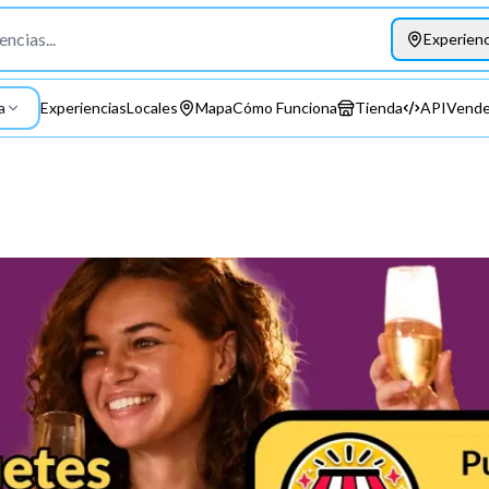
Experienc
a
Experiencias
Locales
Mapa
Cómo Funciona
Tienda
API
Vende