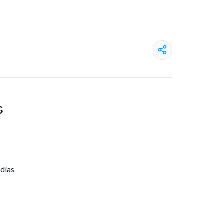
s
 días