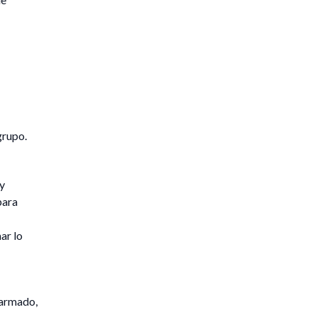
grupo.
 y
para
ar lo
 armado,