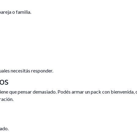
reja o familia.
ales necesitás responder.
os
iene que pensar demasiado. Podés armar un pack con bienvenida, 
ración.
ado.