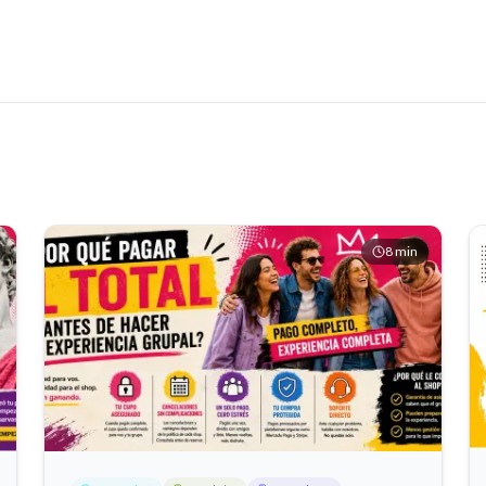
8
min