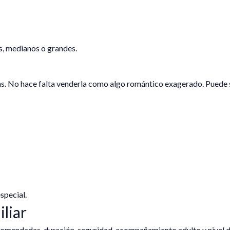
s, medianos o grandes.
das. No hace falta venderla como algo romántico exagerado. Puede 
special.
iliar
recomendadas, duración, seguridad, acompañamiento adulto y nivel 