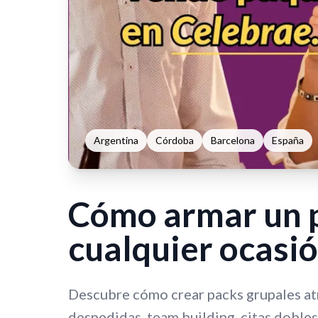
Argentina
Córdoba
Barcelona
España
Cómo armar un p
cualquier ocasi
Descubre cómo crear packs grupales atr
despedidas, team building, citas dobles