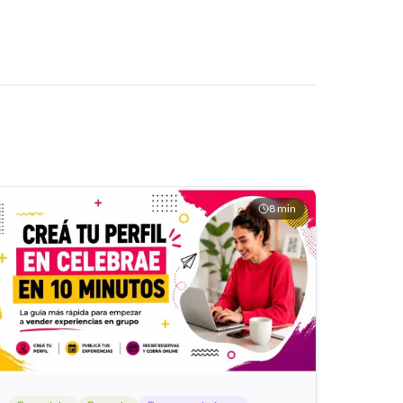
8
min