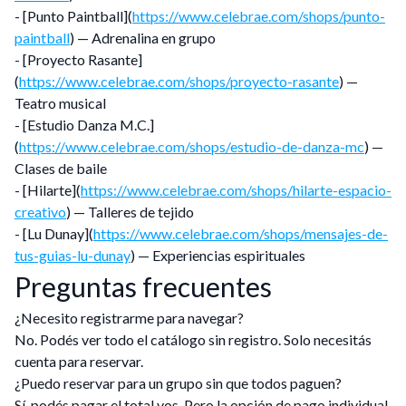
- [Punto Paintball](
https://www.celebrae.com/shops/punto-
paintball
) — Adrenalina en grupo
- [Proyecto Rasante]
(
https://www.celebrae.com/shops/proyecto-rasante
) —
Teatro musical
- [Estudio Danza M.C.]
(
https://www.celebrae.com/shops/estudio-de-danza-mc
) —
Clases de baile
- [Hilarte](
https://www.celebrae.com/shops/hilarte-espacio-
creativo
) — Talleres de tejido
- [Lu Dunay](
https://www.celebrae.com/shops/mensajes-de-
tus-guias-lu-dunay
) — Experiencias espirituales
Preguntas frecuentes
¿Necesito registrarme para navegar?
No. Podés ver todo el catálogo sin registro. Solo necesitás
cuenta para reservar.
¿Puedo reservar para un grupo sin que todos paguen?
Sí, podés pagar el total vos. Pero la opción de pago individual