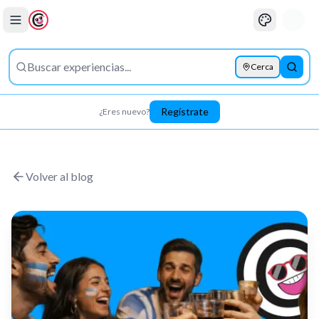
Cerca
Busca
Regístrate
¿Eres nuevo?
Saltar al contenido principal
Volver al blog