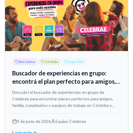
Barcelona
Córdoba
Argentina
Buscador de experiencias en grupo:
encontrá el plan perfecto para amigos,
familia, cumpleaños y equipos de
Descubrí el buscador de experiencias en grupo de
trabajo
Celebrae para encontrar planes perfectos para amigos,
familia, cumpleaños y equipos de trabajo en Córdoba y
Barcelona.
9 de junio de 2026
Equipo Celebrae
Leer más