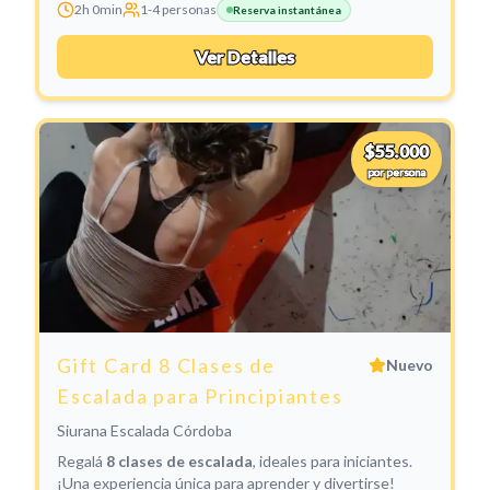
2h 0min
1
-
4
personas
Reserva instantánea
Ver Detalles
$55.000
por persona
Gift Card 8 Clases de
Nuevo
Escalada para Principiantes
Siurana Escalada Córdoba
Regalá
8 clases de escalada
, ideales para iniciantes.
¡Una experiencia única para aprender y divertirse!