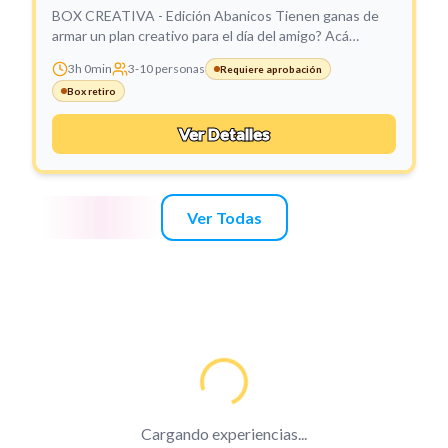
BOX CREATIVA - Edición Abanicos
Tienen ganas de
armar un plan creativo para el día del amigo? Acá
venimos con la box más linda del mundo para
3h 0min
3
-
10
personas
Requiere aprobación
resolverles todo! Uds se encargan de lo rico🍻🥪,
Box retiro
nosotras del resto!
Ver Detalles
Ver Todas
Cargando experiencias...