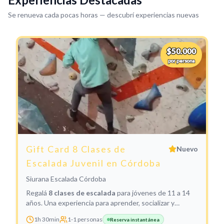
Se renueva cada pocas horas — descubrí experiencias nuevas
$50.000
por persona
Gift Card 8 Clases de
Nuevo
Escalada Juvenil en Córdoba
Siurana Escalada Córdoba
Regalá
8 clases de escalada
para jóvenes de 11 a 14
años. Una experiencia para aprender, socializar y
disfrutar del deporte.
1h 30min
1
-
1
personas
Reserva instantánea