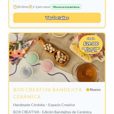
2h 0min
1
-
1
personas
Reserva instantánea
Ver Detalles
desde
$29.000
según cantidad
mín. 3 pers.
BOX CREATIVA BANDEJITA
Nuevo
CERÁMICA
Handmade Córdoba – Espacio Creativo
BOX CREATIVA - Edición Bandejitas de Cerámica