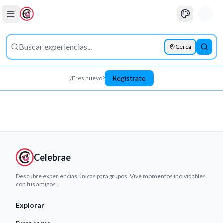
Cerca
Busca
Regístrate
¿Eres nuevo?
Celebrae
Descubre experiencias únicas para grupos. Vive momentos inolvidables
con tus amigos.
Explorar
Experiencias