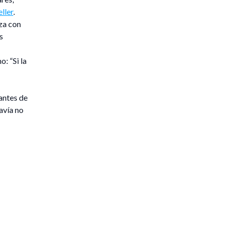
ller
.
za con
s
: “Si la
antes de
avía no