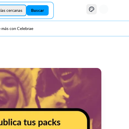
Buscar experiencias
ias cercanas
Buscar
 más con Celebrae