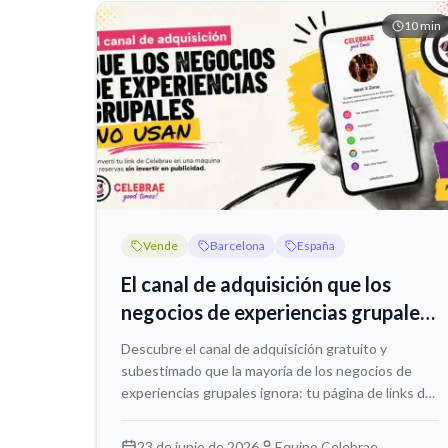
10
min
Vende
Barcelona
España
El canal de adquisición que los
negocios de experiencias grupales
tienen y no usan
Descubre el canal de adquisición gratuito y
subestimado que la mayoría de los negocios de
experiencias grupales ignora: tu página de links de
Celebrae. Optimiza tus ventas y centraliza tus
enlaces.
23 de junio de 2026
Equipo Celebrae