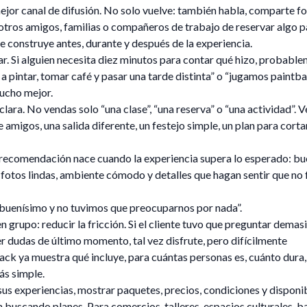
ejor canal de difusión. No solo vuelve: también habla, comparte fo
otros amigos, familias o compañeros de trabajo de reservar algo p
 construye antes, durante y después de la experiencia.
icar. Si alguien necesita diez minutos para contar qué hizo, probabl
a pintar, tomar café y pasar una tarde distinta” o “jugamos paintba
mucho mejor.
lara. No vendas solo “una clase”, “una reserva” o “una actividad”. 
migos, una salida diferente, un festejo simple, un plan para cortar
 recomendación nace cuando la experiencia supera lo esperado: b
 fotos lindas, ambiente cómodo y detalles que hagan sentir que no 
 buenísimo y no tuvimos que preocuparnos por nada”.
n grupo: reducir la fricción. Si el cliente tuvo que preguntar demas
r dudas de último momento, tal vez disfrute, pero difícilmente
ck ya muestra qué incluye, para cuántas personas es, cuánto dura,
ás simple.
sus experiencias, mostrar paquetes, precios, condiciones y disponib
n buscando planes. Para comercios, talleres, espacios culturales, b