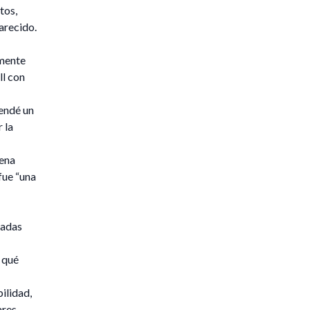
tos,
arecido.
emente
ll con
Vendé un
 la
uena
fue “una
iadas
 qué
ilidad,
ares,