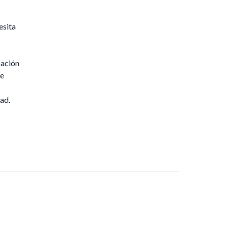
esita
sación
de
ad.