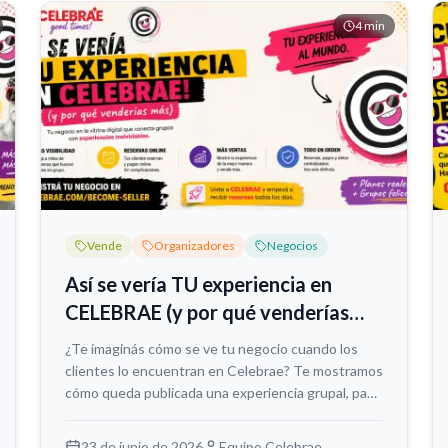
4
min
Vende
Organizadores
Negocios
Así se vería TU experiencia en
CELEBRAE (y por qué venderías
más)
¿Te imaginás cómo se ve tu negocio cuando los
clientes lo encuentran en Celebrae? Te mostramos
cómo queda publicada una experiencia grupal, paso
a paso, y por qué esta vitrina digital te ayuda a
vender más sin complicarte.
23 de junio de 2026
Equipo Celebrae