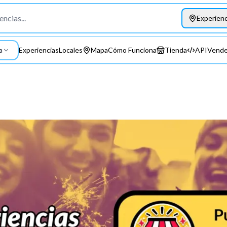
Experienc
a
Experiencias
Locales
Mapa
Cómo Funciona
Tienda
API
Vende