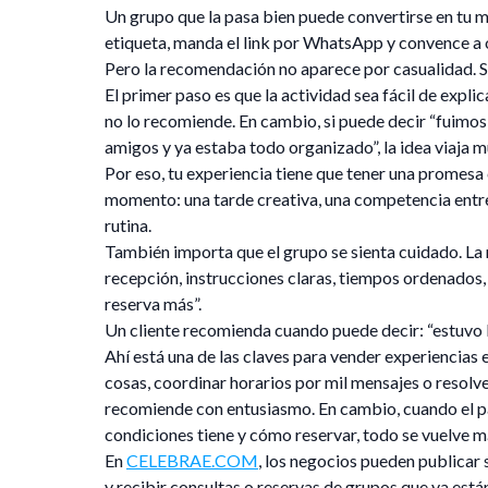
Un grupo que la pasa bien puede convertirse en tu m
etiqueta, manda el link por WhatsApp y convence a 
Pero la recomendación no aparece por casualidad. Se
El primer paso es que la actividad sea fácil de expl
no lo recomiende. En cambio, si puede decir “fuimos 
amigos y ya estaba todo organizado”, la idea viaja 
Por eso, tu experiencia tiene que tener una promesa c
momento: una tarde creativa, una competencia entre a
rutina.
También importa que el grupo se sienta cuidado. La
recepción, instrucciones claras, tiempos ordenados,
reserva más”.
Un cliente recomienda cuando puede decir: “estuvo
Ahí está una de las claves para vender experiencias e
cosas, coordinar horarios por mil mensajes o resolve
recomiende con entusiasmo. En cambio, cuando el pa
condiciones tiene y cómo reservar, todo se vuelve m
En
CELEBRAE.COM
, los negocios pueden publicar 
y recibir consultas o reservas de grupos que ya está