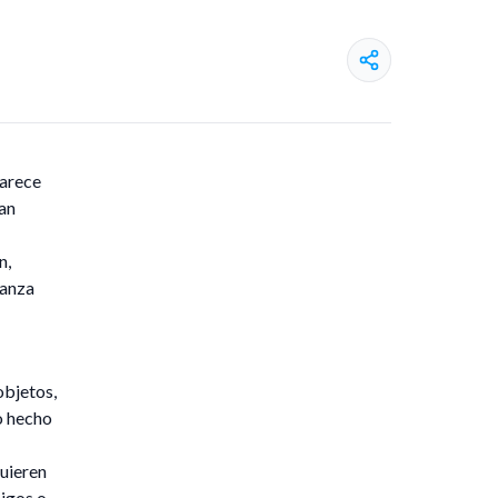
parece
lan
n,
canza
objetos,
go hecho
uieren
migos o