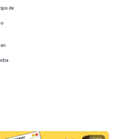
tipo de
 o
 en
ueba
3
min