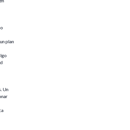
 en
 o
 un plan
algo
ad
s. Un
onar
ca