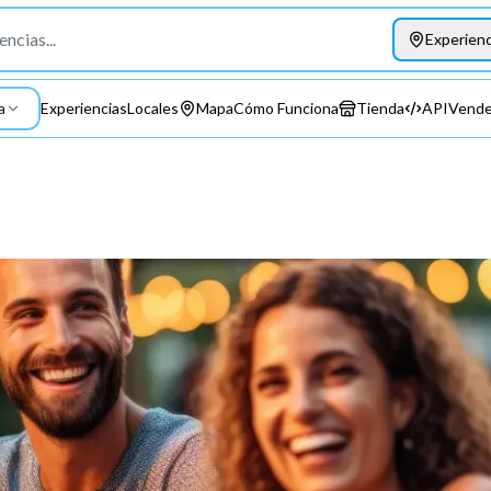
Experienc
a
Experiencias
Locales
Mapa
Cómo Funciona
Tienda
API
Vende