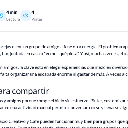
4
min
4
Lectura
Vistas
 parejas o con un grupo de amigos tiene otra energía. El problema a
ar, juntada en casa o “vemos qué pinta”. Y así, muchas veces, el p
n amigos, la clave está en elegir experiencias que mezclen diversió
 falta organizar una escapada enorme ni gastar de más. A veces al
ara compartir
jas y amigos porque rompe el hielo sin esfuerzo. Pintar, customizar 
par en una actividad manual permite conversar, reírse y llevarse al
cio Creativo y Café pueden funcionar muy bien para grupos que q
 comida. Es un plan relajado, diurno y fácil de adaptar a parejas, a