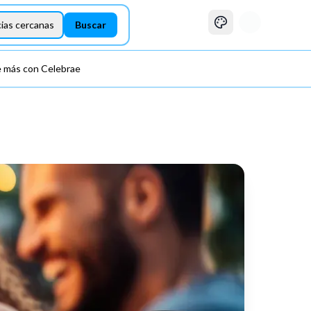
Buscar experiencias
ias cercanas
Buscar
 más con Celebrae