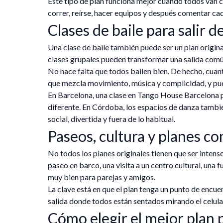
Este tipo de plan funciona mejor cuando todos van c
correr, reírse, hacer equipos y después comentar cad
Clases de baile para salir de
Una clase de baile también puede ser un plan origin
clases grupales pueden transformar una salida común
No hace falta que todos bailen bien. De hecho, cuan
que mezcla movimiento, música y complicidad, y pue
En Barcelona, una clase en Tango House Barcelona p
diferente. En Córdoba, los espacios de danza tambi
social, divertida y fuera de lo habitual.
Paseos, cultura y planes c
No todos los planes originales tienen que ser inten
paseo en barco, una visita a un centro cultural, una 
muy bien para parejas y amigos.
La clave está en que el plan tenga un punto de encuent
salida donde todos están sentados mirando el celul
Cómo elegir el mejor plan 