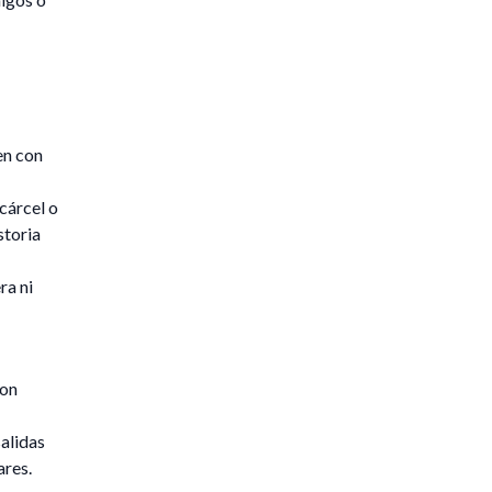
en con
cárcel o
storia
ra ni
con
alidas
ares.