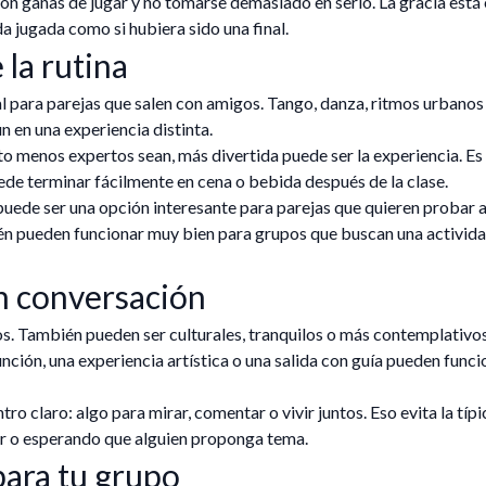
on ganas de jugar y no tomarse demasiado en serio. La gracia está
a jugada como si hubiera sido una final.
 la rutina
al para parejas que salen con amigos. Tango, danza, ritmos urbanos
 en una experiencia distinta.
to menos expertos sean, más divertida puede ser la experiencia. Es
de terminar fácilmente en cena o bebida después de la clase.
uede ser una opción interesante para parejas que quieren probar 
én pueden funcionar muy bien para grupos que buscan una activid
on conversación
sos. También pueden ser culturales, tranquilos o más contemplativo
función, una experiencia artística o una salida con guía pueden funci
ro claro: algo para mirar, comentar o vivir juntos. Eso evita la típi
ar o esperando que alguien proponga tema.
para tu grupo