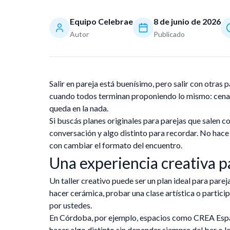
Equipo Celebrae
8 de junio de 2026
Autor
Publicado
Salir en pareja está buenísimo, pero salir con otras
cuando todos terminan proponiendo lo mismo: cena, b
queda en la nada.
Si buscás planes originales para parejas que salen co
conversación y algo distinto para recordar. No hace
con cambiar el formato del encuentro.
Una experiencia creativa p
Un taller creativo puede ser un plan ideal para pare
hacer cerámica, probar una clase artística o partici
por ustedes.
En Córdoba, por ejemplo, espacios como CREA Espa
hacer algo distinto sin depender siempre del bar o la