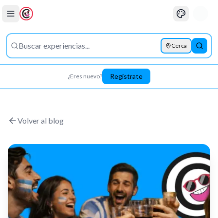
Cerca
Busca
Regístrate
¿Eres nuevo?
Saltar al contenido principal
Volver al blog