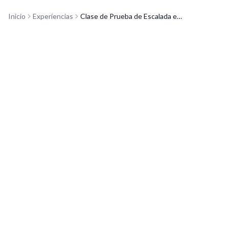
Inicio
Experiencias
Clase de Prueba de Escalada en Bannana Centro de Escalada
Nuevo
desconectar y superar tus límites